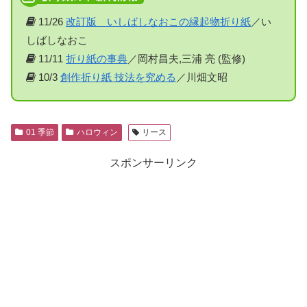
11/26
改訂版 いしばしなおこの縁起物折り紙
／い
しばしなおこ
11/11
折り紙の事典
／岡村昌夫,三浦 亮 (監修)
10/3
創作折り紙 技法を究める
／川畑文昭
01 季節
ハロウィン
リース
スポンサーリンク