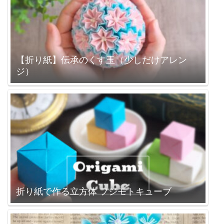
【折り紙】伝承のくす玉（少しだけアレン
ジ）
折り紙で作る立方体 フジモトキューブ