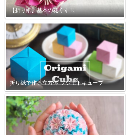
【折り紙】基本の花くす玉
折り紙で作る立方体 フジモトキューブ