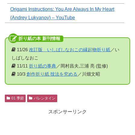
Origami Instructions: You Are Always In My Heart
(Andrey Lukyanov) – YouTube
11/26
改訂版 いしばしなおこの縁起物折り紙
／い
しばしなおこ
11/11
折り紙の事典
／岡村昌夫,三浦 亮 (監修)
10/3
創作折り紙 技法を究める
／川畑文昭
01 季節
バレンタイン
スポンサーリンク