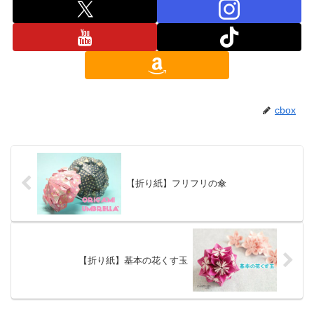
cbox
【折り紙】フリフリの傘
【折り紙】基本の花くす玉