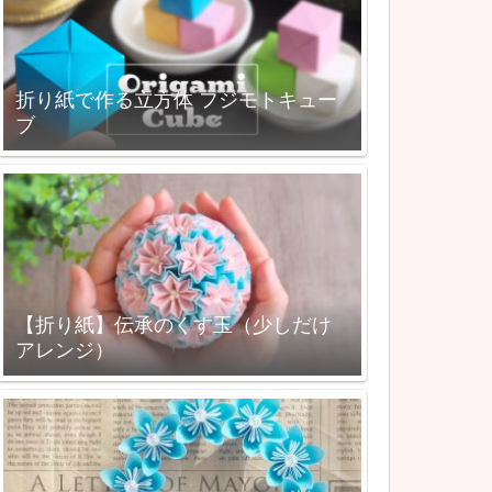
折り紙で作る立方体 フジモトキュー
ブ
【折り紙】伝承のくす玉（少しだけ
アレンジ）