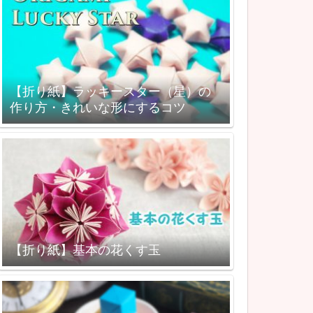
【折り紙】ラッキースター（星）の
作り方・きれいな形にするコツ
【折り紙】基本の花くす玉