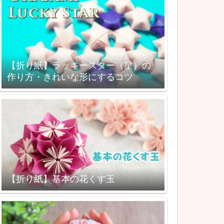
【折り紙】ラッキースター（星）の
作り方・きれいな形にするコツ
【折り紙】基本の花くす玉