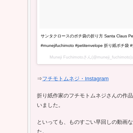
サンタクロースのポチ袋の折り方 Santa Claus Petit
#munejifuchimoto #petitenvelope 折り紙
Muneji Fuchimotoさん(@muneji_fuchi
⇒
フチモトムネジ・Instagram
折り紙作家のフチモトムネジさんの作品で、
いました。
といっても、ものすごい早回しの動画な
た。