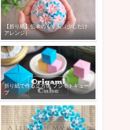
【折り紙】伝承のくす玉（少しだけ
アレンジ）
折り紙で作る立方体 フジモトキュー
ブ