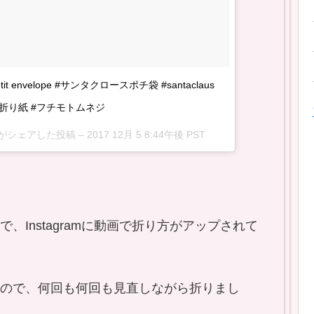
 envelope #サンタクロースポチ袋 #santaclaus
ポチ袋 #折り紙 #フチモトムネジ
moto)がシェアした投稿 –
2017 12月 5 8:44午後 PST
Instagramに動画で折り方がアップされて
ので、何回も何回も見直しながら折りまし