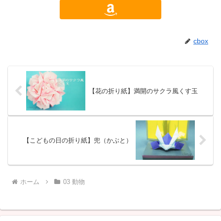
cbox
【花の折り紙】満開のサクラ風くす玉
【こどもの日の折り紙】兜（かぶと）
ホーム
03 動物