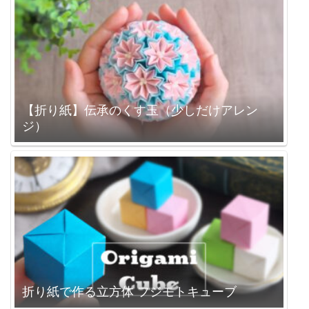
【折り紙】伝承のくす玉（少しだけアレン
ジ）
折り紙で作る立方体 フジモトキューブ