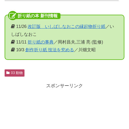
11/26
改訂版 いしばしなおこの縁起物折り紙
／い
しばしなおこ
11/11
折り紙の事典
／岡村昌夫,三浦 亮 (監修)
10/3
創作折り紙 技法を究める
／川畑文昭
03 動物
スポンサーリンク