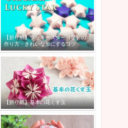
【折り紙】ラッキースター（星）の
作り方・きれいな形にするコツ
【折り紙】基本の花くす玉