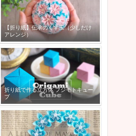
【折り紙】伝承のくす玉（少しだけ
アレンジ）
折り紙で作る立方体 フジモトキュー
ブ