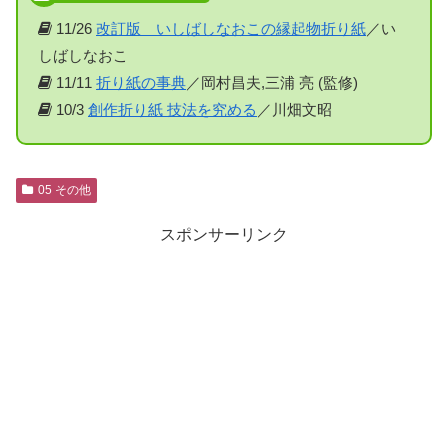
11/26
改訂版 いしばしなおこの縁起物折り紙
／い
しばしなおこ
11/11
折り紙の事典
／岡村昌夫,三浦 亮 (監修)
10/3
創作折り紙 技法を究める
／川畑文昭
05 その他
スポンサーリンク