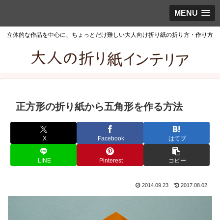
MENU
立体的な作品を中心に、ちょっとだけ難しい大人向け折り紙の折り方・作り方
正方形の折り紙から五角形を作る方法
X
Facebook
はてブ
LINE
Pinterest
コピー
2014.09.23
2017.08.02