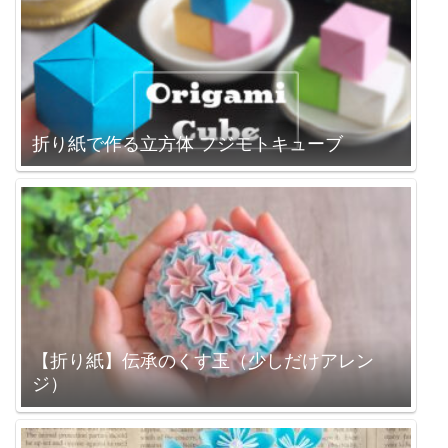
折り紙で作る立方体 フジモトキューブ
【折り紙】伝承のくす玉（少しだけアレン
ジ）