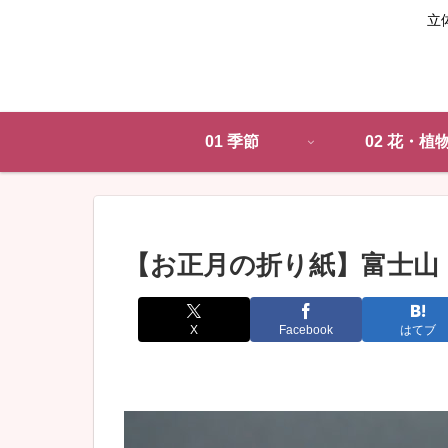
立
01 季節
02 花・植
【お正月の折り紙】富士山
X
Facebook
はてブ