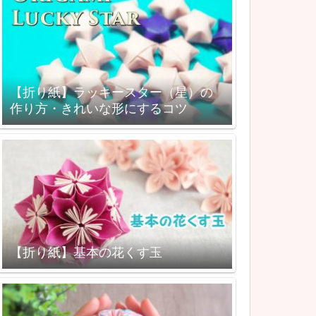
【折り紙】ラッキースター（星）の
作り方・きれいな形にするコツ
【折り紙】基本の花くす玉