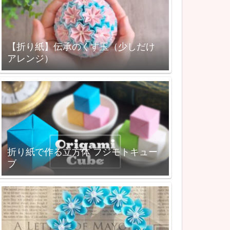
【折り紙】伝承のくす玉（少しだけ
アレンジ）
折り紙で作る立方体 フジモトキュー
ブ