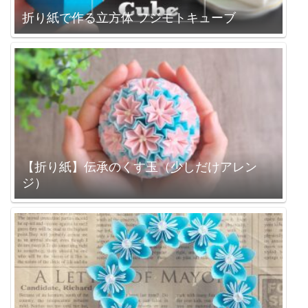
折り紙で作る立方体 フジモトキューブ
【折り紙】伝承のくす玉（少しだけアレン
ジ）