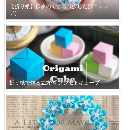
【折り紙】伝承のくす玉（少しだけアレン
ジ）
折り紙で作る立方体 フジモトキューブ