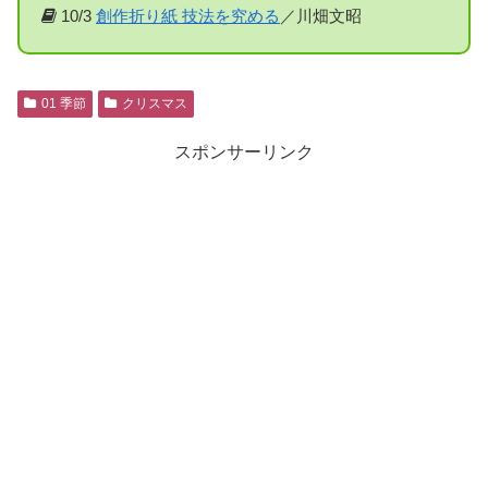
10/3
創作折り紙 技法を究める
／川畑文昭
01 季節
クリスマス
スポンサーリンク